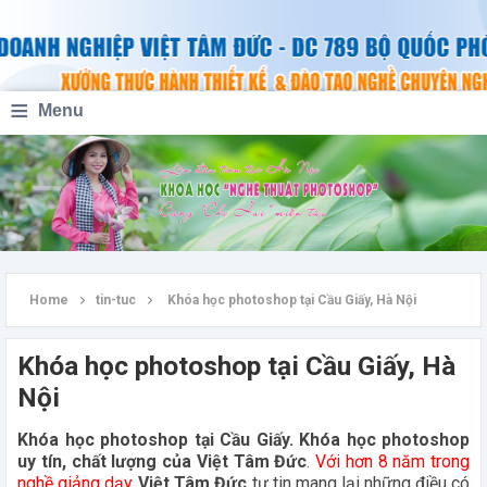
Sổ tay học thiết kế đồ họa
cơ bản và nâng cao
Sổ tay tập tành đồ họa, dạy học thiết kế đồ họa cho người mới bắt
≡
Menu
đầu, từ cơ bản đến nâng cao
Home
tin-tuc
Khóa học photoshop tại Cầu Giấy, Hà Nội
Khóa học photoshop tại Cầu Giấy, Hà
Nội
Khóa học photoshop tại Cầu Giấy. Khóa học photoshop
uy tín, chất lượng của Việt Tâm Đức
.
Với hơn 8 năm trong
nghề
giảng dạy
,
Việt Tâm Đức
tự tin mang lại những điều có