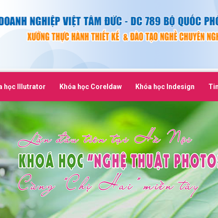
 học Illutrator
Khóa học Coreldaw
Khóa học Indesign
Ti