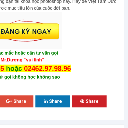
ặng bạn tại khóa học photoshop này. Hãy để Việt Tâm Đức
được mục tiêu lớn của cuộc đời bạn.
ắc mắc hoặc cần tư vấn gọi
 Mr.Dương “vui tính”
85
hoặc
02462.97.98.96
ứ gọi không học không sao
Share
Share
Share