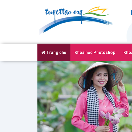
Sổ tay học thiết
kế đồ họa cơ
bản và nâng cao
Sổ tay tập tành đồ họa, dạy học thiết kế đồ
họa cho người mới bắt đầu, từ cơ bản đến
Trang chủ
Khóa học Photoshop
Khóa
nâng cao