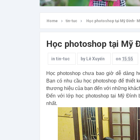
Home
tin-tuc
Học photoshop tại Mỹ Đình- Mỗ
Học photoshop tại Mỹ Đ
in
tin-tuc
by
Lê Xuyến
on
15:55
Học photoshop chưa bao giờ dễ dàng 
Bạn có nhu cầu học photoshop để thiết k
thương hiệu của bạn đến với những khác
Đến với lớp học photoshop tại Mỹ Đình
nhất.